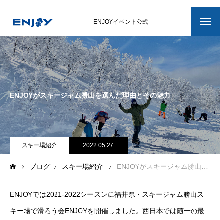
ENJOYイベント公式
ホーム
イベント最新情報
ENJOYがスキージャム勝山を選んだ理由とその魅力
滑ろう会ENJOY
滑ろう会ENJOYについて
イベント詳細
スキー場紹介
2022.05.27
ブログ
スキー場紹介
ENJOYがスキージャム勝山を選んだ理由とその魅力
開催スケジュール
メンバー紹介
ENJOYでは2021-2022シーズンに福井県・スキージャム勝山ス
キー場で滑ろう会ENJOYを開催しました。西日本では随一の最
運営スタッフ