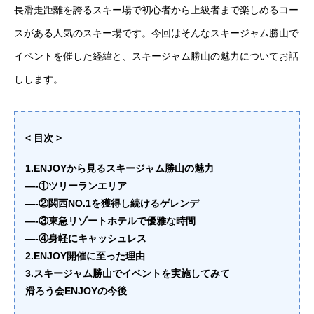
長滑走距離を誇るスキー場で初心者から上級者まで楽しめるコー
カメラマン
スがある人気のスキー場です。今回はそんなスキージャム勝山で
イベントを催した経緯と、スキージャム勝山の魅力についてお話
ブログ
しします。
お問い合わせ
オンライン申し込み
< 目次 >
1.ENJOYから見るスキージャム勝山の魅力
—-①ツリーランエリア
ホーム
イベント最新情報
滑ろう会ENJOY
メンバー紹介
ブロ
—-②関西NO.1を獲得し続けるゲレンデ
—-③東急リゾートホテルで優雅な時間
—-④身軽にキャッシュレス
2.ENJOY開催に至った理由
3.スキージャム勝山でイベントを実施してみて
滑ろう会ENJOYの今後