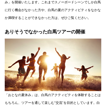
み」を開催いたします。これまでスノーボードシーンでしか白馬
に行く機会がなかった方や、白馬の夏のアクティビティをなかな
カメラマン
か満喫することができなかった方は、ぜひご覧ください。
ブログ
ありそうでなかった白馬ツアーの開催
お問い合わせ
オンライン申し込み
ホーム
イベント最新情報
滑ろう会ENJOY
メンバー紹介
ブロ
「おとなの夏休み」は、白馬のアクティビティを体験することは
もちろん、ツアーを通して楽しむ”交流”を目的としています。白