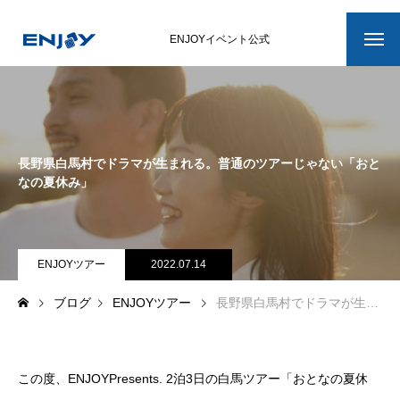
ENJOYイベント公式
ホーム
イベント最新情報
長野県白馬村でドラマが生まれる。普通のツアーじゃない「おと
滑ろう会ENJOY
なの夏休み」
滑ろう会ENJOYについて
イベント詳細
ENJOYツアー
2022.07.14
ブログ
ENJOYツアー
長野県白馬村でドラマが生まれる。普通のツアーじゃない「おとなの夏休み」
開催スケジュール
メンバー紹介
この度、ENJOYPresents. 2泊3日の白馬ツアー「おとなの夏休
運営スタッフ