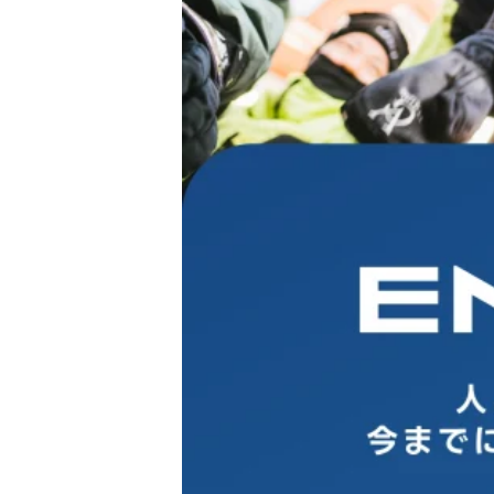
滑ろう会ENJOYについて
イベント詳細
メンバー紹介
運営スタッフ
カメラマン
ブログ