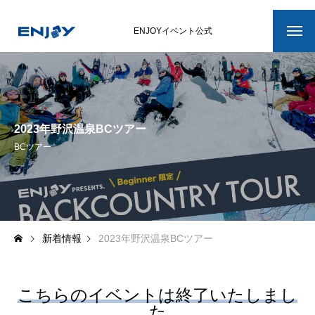
ENJOYイベント公式
ホーム
イベント最新情報
2023年野沢温泉BCツアー
滑ろう会ENJOY
BCツアー
滑ろう会ENJOYについて
イベント詳細
新着情報
2023年野沢温泉BCツアー
開催スケジュール
メンバー紹介
こちらのイベントは終了いたしまし
た
運営スタッフ