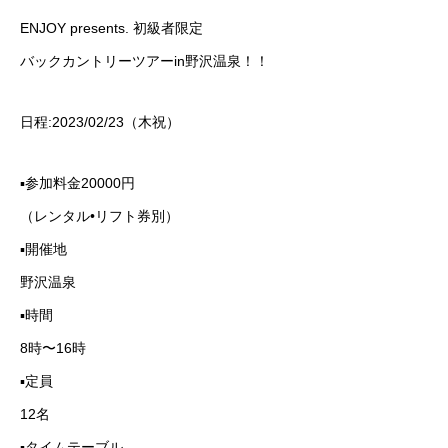
ENJOY presents. 初級者限定
バックカントリーツアーin野沢温泉！！
日程:2023/02/23（木祝）
▪️参加料金20000円
（レンタル•リフト券別）
▪️開催地
野沢温泉
▪️時間
8時〜16時
▪️定員
12名
▪️タイムテーブル